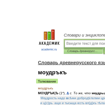
Словари и энциклоп
academic.ru
Словарь древнерусского языка (XI-XIV вв.)
Словарь древнерусского язык
моудръкъ
Толкование
моудръкъ
МОУДРЪК
|
Ъ
(
1
*),
А
с
.
То
же
,
что
мѹдрь
Мѹдрость
надо
в
сѣми
добродѣтелми
цр
и
ц
(
с
)
рь
.
аще
и
тысѧща
ѥсть
вл
(
д
)
къ
тѣла