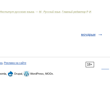
Институт
русского
языка
. —
М
.
:
Русский
язык
.
Главный
редактор
Р
.
И
.
моудрыи
ка
,
Реклама на сайте
18+
omla,
Drupal,
WordPress, MODx.