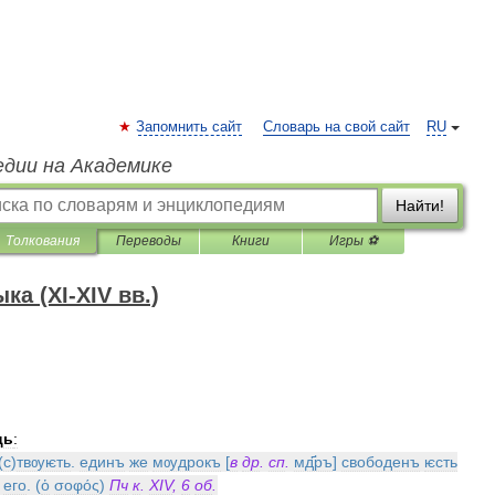
Запомнить сайт
Словарь на свой сайт
RU
едии на Академике
Найти!
Толкования
Переводы
Книги
Игры ⚽
а (XI-XIV вв.)
ць
:
(
с
)
твѹѥть
.
единъ
же
мѹдрокъ
[
в
др
.
сп
.
мд҃ръ
]
свободенъ
ѥсть
его
. (
ὁ
σоφός
)
Пч
к
.
XIV
,
6
об
.